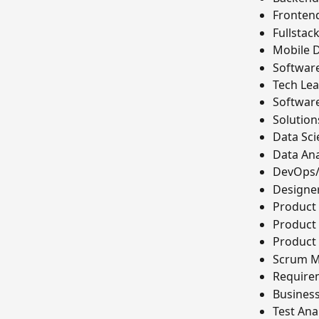
Fronten
Fullstac
Mobile 
Softwar
Tech Le
Software
Solution
Data Sci
Data Ana
DevOps
Designe
Product
Product
Product
Scrum M
Require
Business
Test Anal