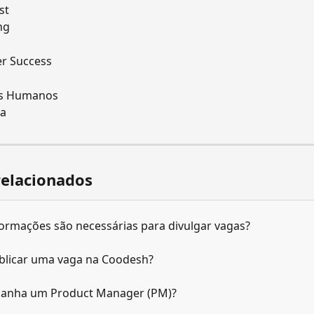
st
ng
r Success
s
s Humanos
ça
relacionados
formações são necessárias para divulgar vagas?
licar uma vaga na Coodesh?
anha um Product Manager (PM)?