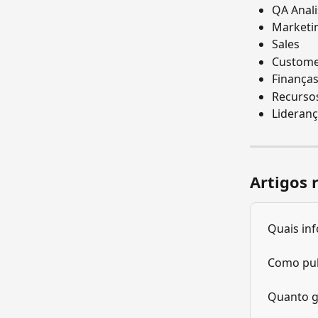
QA Anali
Marketi
Sales
Custome
Finança
Recurso
Lideran
Artigos 
Quais in
Como pub
Quanto g