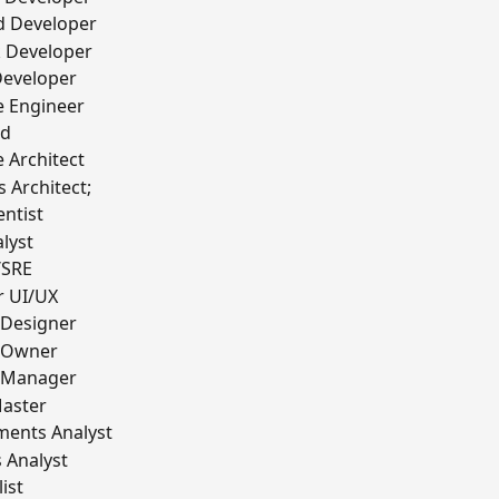
d Developer
k Developer
Developer
e Engineer
ad
 Architect
s Architect;
entist
lyst
/SRE
r UI/UX
 Designer
 Owner
 Manager
aster
ments Analyst
 Analyst
ist