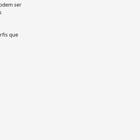
podem ser 
s 
fis que 