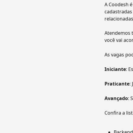
A Coodesh é
cadastradas 
relacionadas
Atendemos t
você vai aco
As vagas pod
Iniciante
: E
Praticante
:
Avançado
: 
Confira a li
Backend