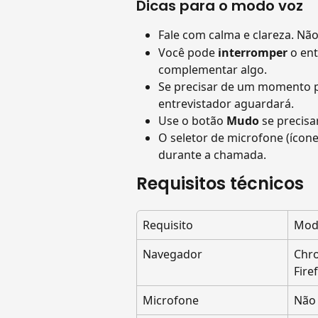
Dicas para o modo voz 
Fale com calma e clareza. Nã
Você pode 
interromper
 o en
complementar algo.
Se precisar de um momento par
entrevistador aguardará.
Use o botão 
Mudo
 se precis
O seletor de microfone (ícon
durante a chamada.
Requisitos técnicos
Requisito
Mod
Navegador
Chro
Fire
Microfone
Não 