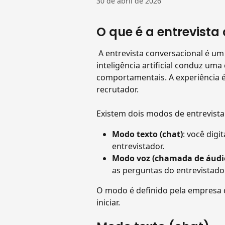
30 de abril de 2026
O que é a entrevista
 A entrevista conversacional é um formato de avaliação onde um entrevistador de 
inteligência artificial conduz um
comportamentais. A experiência 
recrutador.
Existem dois modos de entrevista
Modo texto (chat)
: você digi
entrevistador.
Modo voz (chamada de áudi
as perguntas do entrevistador
O modo é definido pela empresa q
iniciar.