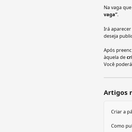
Na vaga que 
vaga”
.
Irá aparecer
deseja public
Após preench
àquela de 
cr
Você poderá 
Artigos 
Criar a p
Como pub