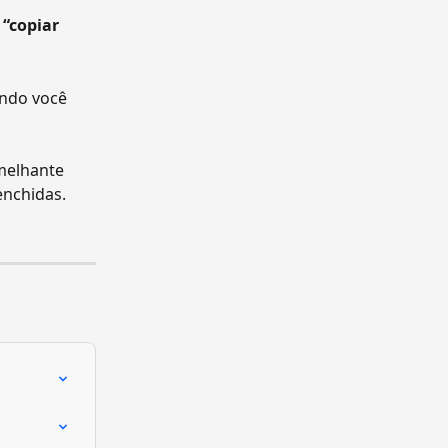
 
“copiar 
ando você 
melhante 
enchidas. 