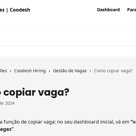
Dashboard
Para
ções
Coodesh Hiring
Gestão de Vagas
Como copiar vaga?
copiar vaga?
de 2024
r a função de copiar vaga: no seu dashboard inicial, vá em 
“v
vagas”
.