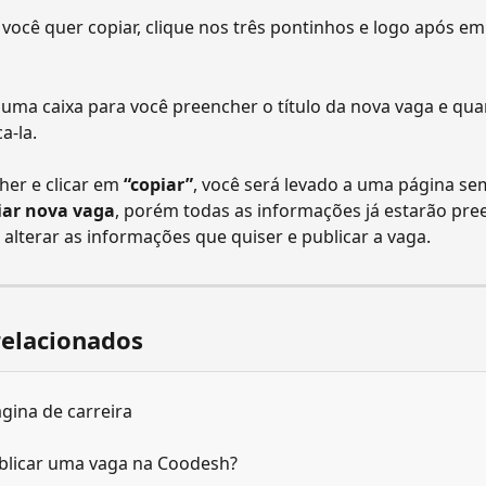
você quer copiar, clique nos três pontinhos e logo após em
 uma caixa para você preencher o título da nova vaga e qu
a-la.
er e clicar em 
“copiar”
, você será levado a uma página se
iar nova vaga
, porém todas as informações já estarão pre
alterar as informações que quiser e publicar a vaga.
relacionados
ágina de carreira
licar uma vaga na Coodesh?